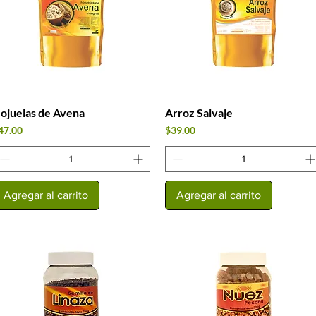
ojuelas de Avena
Arroz Salvaje
Vista rápida
Vista rápida
recio
Precio
47.00
$39.00
Agregar al carrito
Agregar al carrito