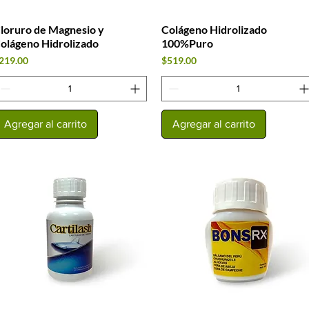
loruro de Magnesio y
Colágeno Hidrolizado
Vista rápida
Vista rápida
olágeno Hidrolizado
100%Puro
recio
Precio
219.00
$519.00
Agregar al carrito
Agregar al carrito