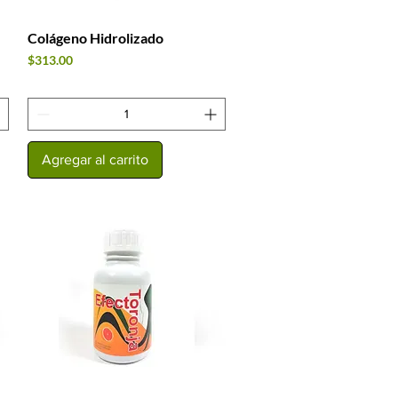
Colágeno Hidrolizado
Vista rápida
Precio
$313.00
Agregar al carrito