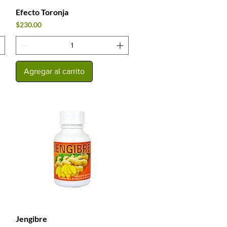
Efecto Toronja
Vista rápida
Precio
$230.00
Agregar al carrito
Jengibre
Vista rápida