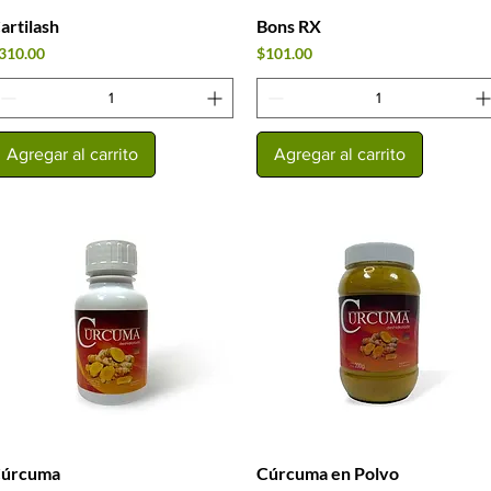
artilash
Bons RX
Vista rápida
Vista rápida
recio
Precio
310.00
$101.00
Agregar al carrito
Agregar al carrito
úrcuma
Cúrcuma en Polvo
Vista rápida
Vista rápida