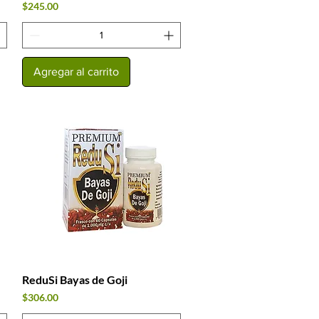
Precio
$245.00
Agregar al carrito
ReduSi Bayas de Goji
Vista rápida
Precio
$306.00