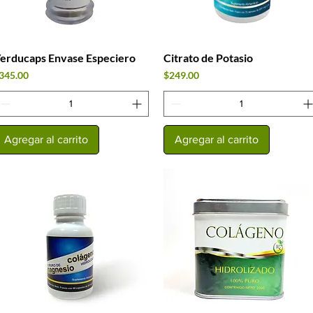
erducaps Envase Especiero
Citrato de Potasio
Vista rápida
Vista rápida
recio
Precio
345.00
$249.00
Agregar al carrito
Agregar al carrito