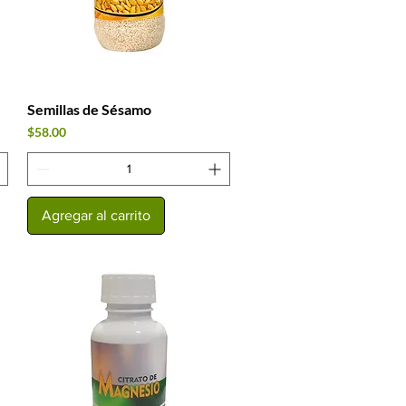
Semillas de Sésamo
Vista rápida
Precio
$58.00
Agregar al carrito