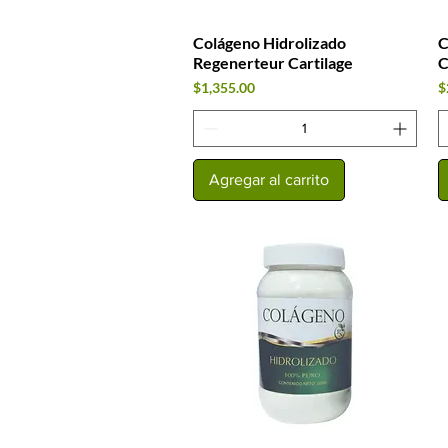
Colágeno Hidrolizado
C
Vista rápida
Regenerteur Cartilage
C
Precio
P
$1,355.00
$
Agregar al carrito