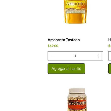
Amaranto Tostado
H
Vista rápida
Precio
P
$49.00
$
Agregar al carrito