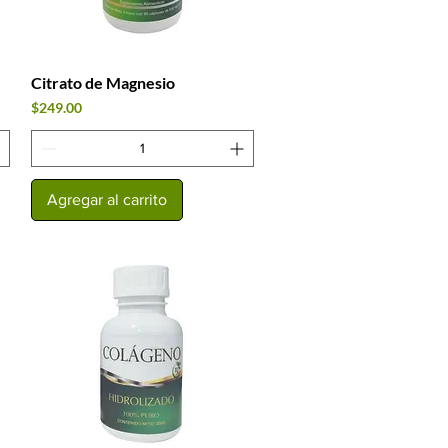
Citrato de Magnesio
Vista rápida
Precio
$249.00
Agregar al carrito