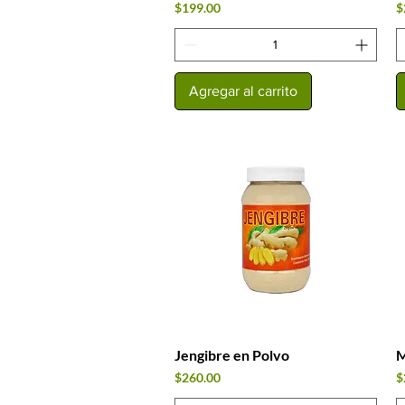
Precio
P
$199.00
$
Agregar al carrito
Jengibre en Polvo
M
Vista rápida
Precio
P
$260.00
$