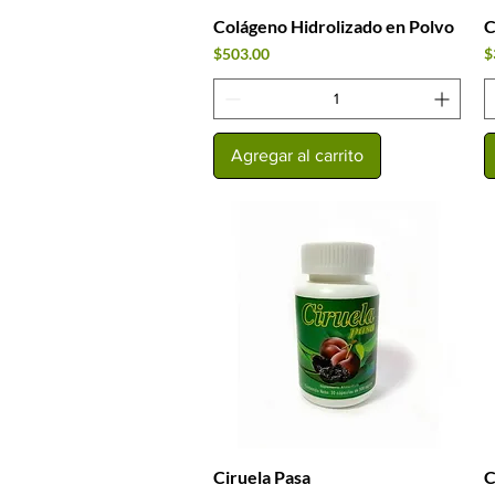
Colágeno Hidrolizado en Polvo
C
Vista rápida
Precio
P
$503.00
$
Agregar al carrito
Ciruela Pasa
C
Vista rápida