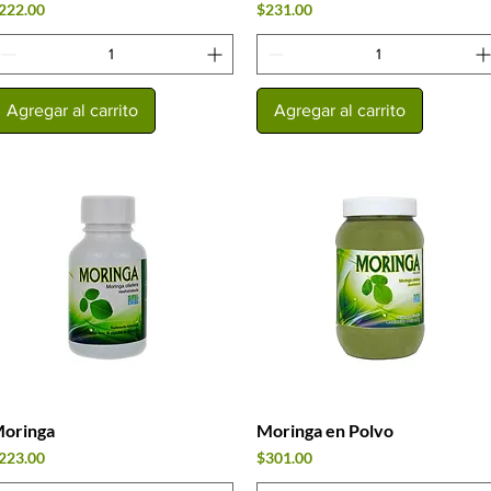
recio
Precio
222.00
$231.00
Agregar al carrito
Agregar al carrito
oringa
Moringa en Polvo
Vista rápida
Vista rápida
recio
Precio
223.00
$301.00