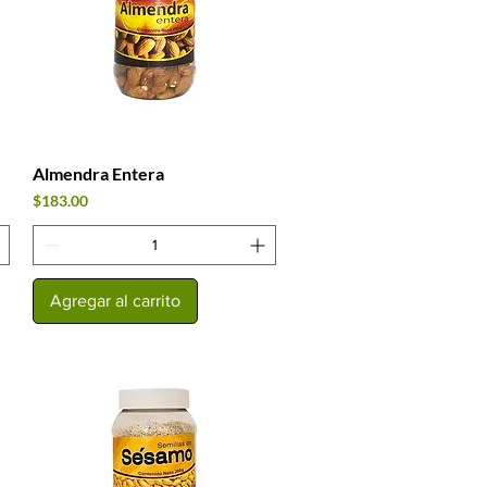
Almendra Entera
Vista rápida
Precio
$183.00
Agregar al carrito