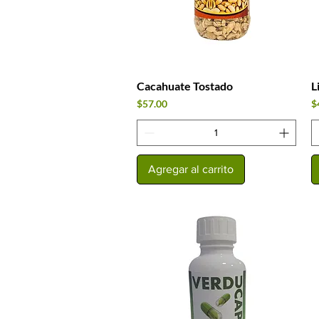
Cacahuate Tostado
L
Vista rápida
Precio
P
$57.00
$
Agregar al carrito