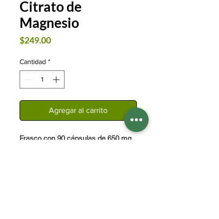
Citrato de
Magnesio
Precio
$249.00
Cantidad
*
Agregar al carrito
Frasco con 90 cápsulas de 650 mg
c/u
Ingrediente: Citrato de Magnesio
Suplemento Alimenticio
Cualidad del Ingrediente:
El organismo necesita del citrato de
magnesio para: