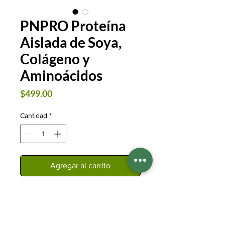
PNPRO Proteína
Aislada de Soya,
Colágeno y
Aminoácidos
Precio
$499.00
Cantidad
*
Agregar al carrito
Bote con 500 gramos
Proteína Aislada de Soya
Adicionada con Colágeno