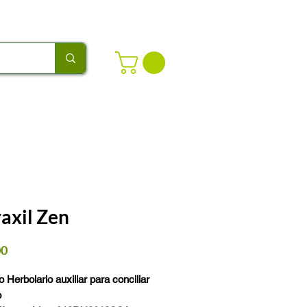
axil Zen
Precio
00
Herbolario auxiliar para conciliar
o