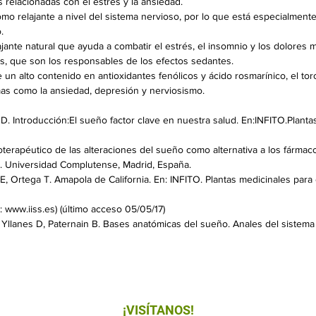
 relacionadas con el estrés y la ansiedad.
mo relajante a nivel del sistema nervioso, por lo que está especialment
.
ajante natural que ayuda a combatir el estrés, el insomnio y los dolores m
es, que son los responsables de los efectos sedantes.
 un alto contenido en antioxidantes fenólicos y ácido rosmarínico, el tor
as como la ansiedad, depresión y nerviosismo.
D. Introducción:El sueño factor clave en nuestra salud. En:INFITO.Planta
itoterapéutico de las alteraciones del sueño como alternativa a los fármac
a). Universidad Complutense, Madrid, España.
, Ortega T. Amapola de California. En: INFITO. Plantas medicinales para 
: www.iiss.es) (último acceso 05/05/17)
, Yllanes D, Paternain B. Bases anatómicas del sueño. Anales del sistema
¡VISÍTANOS!