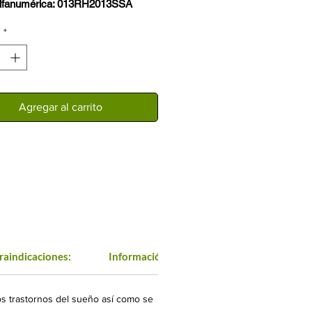
lfanumérica: 013RH2013SSA
con 30 cápsulas de 500 mg cada
d
*
ntes: Valeriana edulis, ternstroemia
ca Schlecht Cham, Passiflora
ta, agastache mexicana.
Agregar al carrito
e auxiliar para conciliar el sueño
o en padecimientos del estrés,
 nerviosa e insomnio. Reduce las
iones nerviosas, combate los
nes nerviosos y disminuye la
 muscular.
raindicaciones:
Información Básica:
los trastornos del sueño así como se