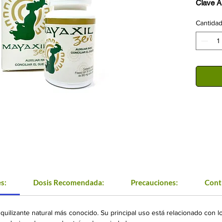
Clave A
Frasco 
Cantida
una
Ingredie
sylvati
incarna
Excelent
así com
tensión
excitac
desórde
tensión
s:
Dosis Recomendada:
Precauciones:
Cont
nquilizante natural más conocido. Su principal uso está relacionado con 