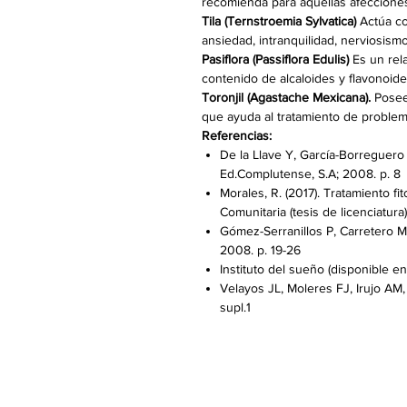
recomienda para aquellas afecciones
Tila (Ternstroemia Sylvatica)
Actúa co
ansiedad, intranquilidad, nerviosismo
Pasiflora (Passiflora Edulis)
Es un rel
contenido de alcaloides y flavonoid
Toronjil (Agastache Mexicana).
Posee
que ayuda al tratamiento de problem
Referencias:
De la Llave Y, García-Borreguero 
Ed.Complutense, S.A; 2008. p. 8
Morales, R. (2017). Tratamiento f
Comunitaria (tesis de licenciatur
Gómez-Serranillos P, Carretero ME
2008. p. 19-26
Instituto del sueño (disponible en
Velayos JL, Moleres FJ, Irujo AM
supl.1