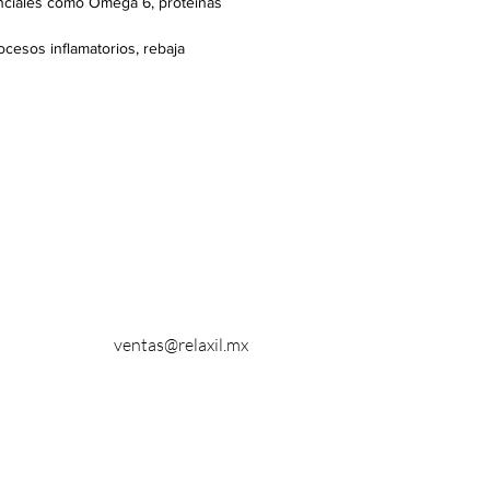
senciales como Omega 6, proteínas
cesos inflamatorios, rebaja
ventas@relaxil.mx