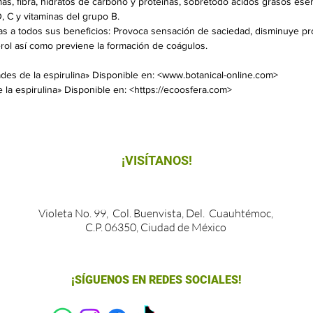
imas, fibra, hidratos de carbono y proteínas, sobretodo ácidos grasos e
 D, C y vitaminas del grupo B.
s a todos sus beneficios: Provoca sensación de saciedad, disminuye pro
erol así como previene la formación de coágulos.
ades de la espirulina» Disponible en: <www.botanical-online.com>
 la espirulina» Disponible en: <https://ecoosfera.com>
¡VISÍTANOS!
Violeta No. 99, Col. Buenvista, Del. Cuauhtémoc,
C.P. 06350, Ciudad de México
¡SÍGUENOS EN REDES SOCIALES!