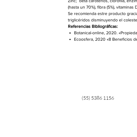
Zinc; beta carotenos, clorofila, enz
(hasta un 70%), fibra (5%), vitaminas
Se recomienda estre producto gracia
triglicéridos disminuyendo el colest
Referencias Bibliográficas:
Botanical-online, 2020. «Propied
Ecoosfera, 2020 «8 Beneficios de
(55) 5386 1156