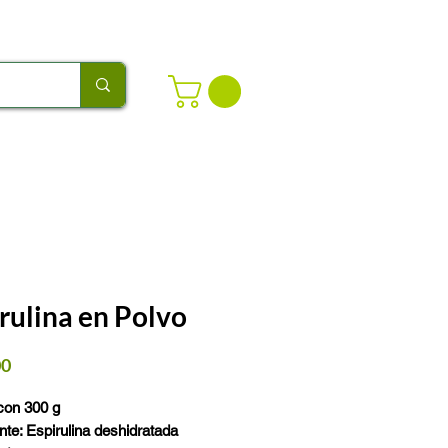
rulina en Polvo
Precio
00
con 300 g
nte: Espirulina deshidratada