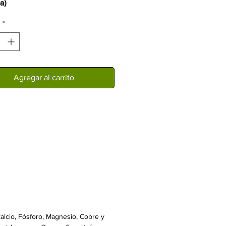
na)
nto Alimenticio
d
*
Agregar al carrito
alcio, Fósforo, Magnesio, Cobre y