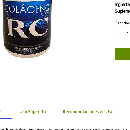
Ingredie
Supleme
Cantida
s:
Uso Sugerido:
Recomendaciones de Uso:
 los ligamentos, tendones, cartílagos, huesos, vasos sanguíneos y otros