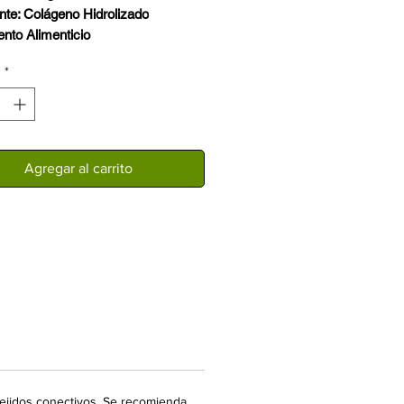
nte: Colágeno Hidrolizado
nto Alimenticio
d
*
Agregar al carrito
 tejidos conectivos. Se recomienda