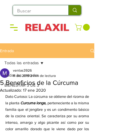
Entrada
Todas las entradas
ventas3926
Todas las entradas
11 dic 2019
2 min de lectura
5 Beneficios de la Cúrcuma
BIENESTAR 3 DE 3
Actualizado:
17 ene 2020
Dato Curioso: La cúrcuma se obtiene del rizoma de 
la planta
 Curcuma longa,
 perteneciente a la misma 
familia que el jengibre y es un condimento básico 
de la cocina oriental. Se caracteriza por su aroma 
intenso, amargo y algo picante así como por su 
color amarillo dorado que le viene dado por los 